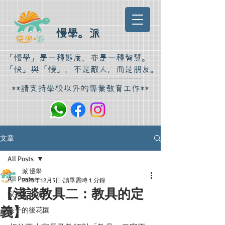
慢學。派
​「慢學」是一種態度，亦是一種智慧。
「快」與「慢」，不是敵人，而是朋友。​
​ **請支持學校
以外的
專業教育工作**
文章
All Posts
派 慢學
All Posts
2020年12月5日
讀畢需時 1 分鐘
【淺談教具二：教具的定
家長工作坊
義】​
孩子的後花園