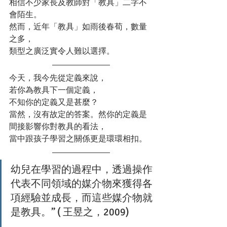
相信不少家長及教師對「教具」二字不
會陌生。​
然而，近年「教具」如雨後春荀，數量
之多，
類型之廣泛實令人難以選擇。​
今天，我今先從定義來說，
若你為教具下一個定義，
不知你的定義又是甚麼？​
當然，沒有故定的答案。然你的定義是
間接影響你對教具的看法，​
當中跟孩子學習之關係更是環環相扣。​
幼兒在學習的過程中，透過操作
代表不同領域的媒介物來獲得各
項經驗並成長，而這些媒介物就
是教具。” ( 王昱之，2009)​